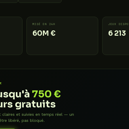
MISÉ EN 24H
JEUX DISPO
60M €
6 213
E
usqu'à
750 €
urs gratuits
 claires et suivies en temps réel — un
tre libéré, pas bloqué.