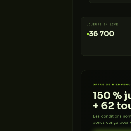
JOUEURS EN LIVE
36 700
OFFRE DE BIENVENU
150 % j
+ 62 to
Les conditions sont
bonus conçu pour ê