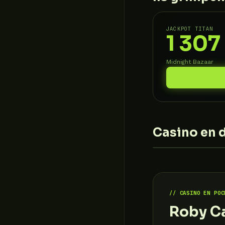
JACKPOT TITAN
1 307
Midnight Bazaar
Rise Of Ra
Casino en d
21 siège(s) libre(s)
LIVE
CASINO EN POC
Roby Ca