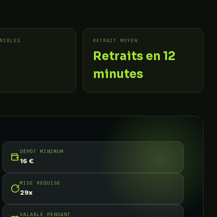
NIBLES
RETRAIT MOYEN
Retraits en 12
minutes
DÉPÔT MINIMUM
16 €
MISE REQUISE
29x
VALABLE PENDANT