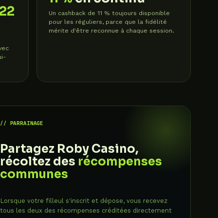
22
Un cashback de 11 % toujours disponible
pour les réguliers, parce que la fidélité
mérite d'être reconnue à chaque session.
avec
i-
PARRAINAGE
Partagez Roby Casino,
récoltez des
récompenses
communes
Lorsque votre filleul s'inscrit et dépose, vous recevez
tous les deux des récompenses créditées directement